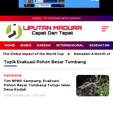
SCROLL TO CONTINUE WITH CONTENT
HOME
BISNIS
DAERAH
INTERNASIONAL
KESEHATAN
The Global Impact of the World Cup
Ramadan: A Month of Spir
Topik
Evakuasi Pohon Besar Tumbang
Sampang
Tim BPBD Sampang, Evakuasi
Pohon Besar Tumbang Tutupi Jalan
Desa Kodak
Jumat, 6 Maret 2026 - 20:15 WIB