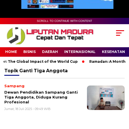
SCROLL TO CONTINUE WITH CONTENT
HOME
BISNIS
DAERAH
INTERNASIONAL
KESEHATAN
r: The Global Impact of the World Cup
Ramadan: A Month of S
Topik
Ganti Tiga Anggota
Sampang
Dewan Pendidikan Sampang Ganti
Tiga Anggota, Diduga Kurang
Profesional
Jumat, 18 Juli 2025 - 09:49 WIB