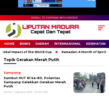
SCROLL TO CONTINUE WITH CONTENT
HOME
BISNIS
DAERAH
INTERNASIONAL
KESEHATAN
lobal Impact of the World Cup
Ramadan: A Month of Spiritual 
Topik
Gerakan Merah Putih
Sampang
Sambut HUT RI ke-80, Polantas
Sampang Galakkan Gerakan Merah
Putih
Kamis, 7 Agustus 2025 - 04:53 WIB