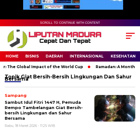
SCROLL TO CONTINUE WITH CONTENT
HOME
BISNIS
DAERAH
INTERNASIONAL
KESEHATAN
: The Global Impact of the World Cup
Ramadan: A Month of Sp
Topik
Giat Bersih-Bersih Lingkungan Dan Sahur
Bersama
Sampang
Sambut Idul Fitri 1447 H, Pemuda
Rempo Tambelangan Giat Bersih-
bersih Lingkungan dan Sahur
Bersama
Rabu, 18 Maret 2026 - 11:25 WIB