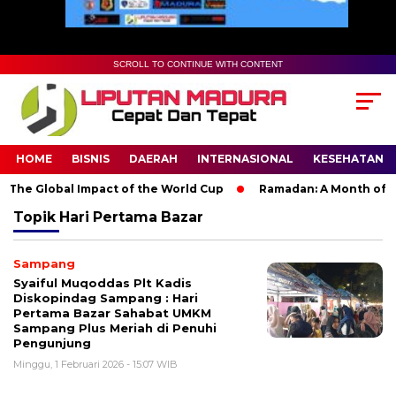
SCROLL TO CONTINUE WITH CONTENT
HOME
BISNIS
DAERAH
INTERNASIONAL
KESEHATAN
 The Global Impact of the World Cup
Ramadan: A Month of Spir
Topik
Hari Pertama Bazar
Sampang
Syaiful Muqoddas Plt Kadis
Diskopindag Sampang : Hari
Pertama Bazar Sahabat UMKM
Sampang Plus Meriah di Penuhi
Pengunjung
Minggu, 1 Februari 2026 - 15:07 WIB