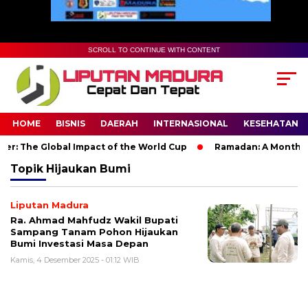
SCROLL TO CONTINUE WITH CONTENT
HOME
BISNIS
DAERAH
INTERNASIONAL
KESEHATAN
r: The Global Impact of the World Cup
Ramadan: A Month of S
Topik
Hijaukan Bumi
Liputan Madura
Ra. Ahmad Mahfudz Wakil Bupati
Sampang Tanam Pohon Hijaukan
Bumi Investasi Masa Depan
Kamis, 4 Desember 2025 - 01:12 WIB