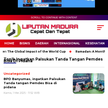
SCROLL TO CONTINUE WITH CONTENT
HOME
BISNIS
DAERAH
INTERNASIONAL
KESEHATAN
r: The Global Impact of the World Cup
Ramadan: A Month of S
Topik
Ingatkan Palsukan Tanda Tangan Pemdes
Bisa Di Pidana
Uncategorized
BPD Banyumas, ingatkan Palsukan
Tanda tangan Pemdes Bisa di
pidana
Kamis, 1 Mei 2025 - 11:52 WIB