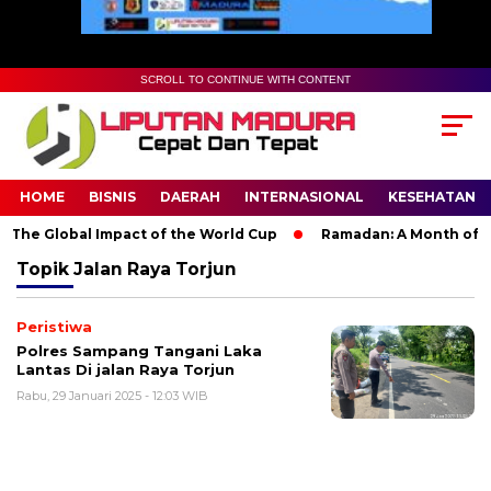
SCROLL TO CONTINUE WITH CONTENT
HOME
BISNIS
DAERAH
INTERNASIONAL
KESEHATAN
The Global Impact of the World Cup
Ramadan: A Month of Spir
Topik
Jalan Raya Torjun
Peristiwa
Polres Sampang Tangani Laka
Lantas Di jalan Raya Torjun
Rabu, 29 Januari 2025 - 12:03 WIB