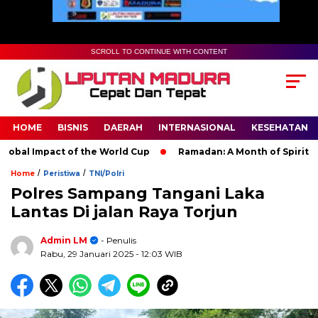
SCROLL TO CONTINUE WITH CONTENT
HOME
BISNIS
DAERAH
INTERNASIONAL
KESEHATAN
al Impact of the World Cup
Ramadan: A Month of Spiritual Ref
/
/
Home
Peristiwa
TNI/Polri
Polres Sampang Tangani Laka
Lantas Di jalan Raya Torjun
Admin LM
- Penulis
Rabu, 29 Januari 2025
- 12:03 WIB