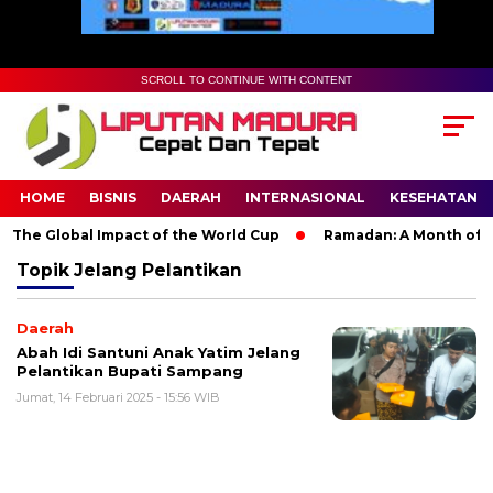
SCROLL TO CONTINUE WITH CONTENT
HOME
BISNIS
DAERAH
INTERNASIONAL
KESEHATAN
The Global Impact of the World Cup
Ramadan: A Month of Spir
Topik
Jelang Pelantikan
Daerah
Abah Idi Santuni Anak Yatim Jelang
Pelantikan Bupati Sampang
Jumat, 14 Februari 2025 - 15:56 WIB