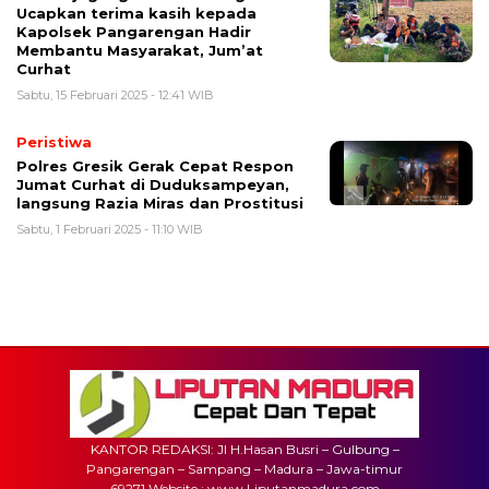
Ucapkan terima kasih kepada
Kapolsek Pangarengan Hadir
Membantu Masyarakat, Jum’at
Curhat
Sabtu, 15 Februari 2025 - 12:41 WIB
Peristiwa
Polres Gresik Gerak Cepat Respon
Jumat Curhat di Duduksampeyan,
langsung Razia Miras dan Prostitusi
Sabtu, 1 Februari 2025 - 11:10 WIB
KANTOR REDAKSI: Jl H.Hasan Busri – Gulbung –
Pangarengan – Sampang – Madura – Jawa-timur
69271 Website : www.Liputanmadura.com