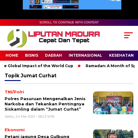
SCROLL TO CONTINUE WITH CONTENT
HOME
BISNIS
DAERAH
INTERNASIONAL
KESEHATAN
e Global Impact of the World Cup
Ramadan: A Month of Spirit
Topik
Jumat Curhat
TNI/Polri
Polres Pasuruan Mengenalkan Jenis
Narkoba dan Tekankan Pentingnya
Siskamling dalam “Jumat Curhat”
Sabtu, 24 Mei 2025 - 06:23 WIB
Ekonomi
Petani jagung Desa Gulbung