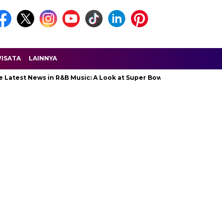
ISATA
LAINNYA
st News in R&B Music: A Look at Super Bowl Performances, New Alb