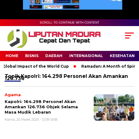
SCROLL TO CONTINUE WITH CONTENT
HOME
BISNIS
DAERAH
INTERNASIONAL
KESEHATAN
Global Impact of the World Cup
Ramadan: A Month of Spiritua
Topik
Kapolri: 164.298 Personel Akan Amankan
126.736
Agama
Kapolri: 164.298 Personel Akan
Amankan 126.736 Objek Selama
Masa Mudik Lebaran
Kamis, 20 Maret 2025 - 12:09 WIB