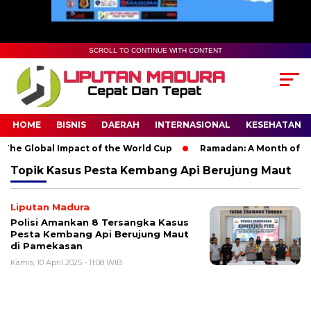
SCROLL TO CONTINUE WITH CONTENT
HOME
BISNIS
DAERAH
INTERNASIONAL
KESEHATAN
The Global Impact of the World Cup
Ramadan: A Month of Spiri
Topik
Kasus Pesta Kembang Api Berujung Maut
Liputan Madura
Polisi Amankan 8 Tersangka Kasus
Pesta Kembang Api Berujung Maut
di Pamekasan
Kamis, 10 April 2025 - 11:08 WIB