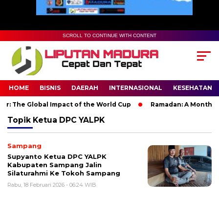
SCROLL TO CONTINUE WITH CONTENT
HOME
BISNIS
DAERAH
INTERNASIONAL
KESEHATAN
: The Global Impact of the World Cup
Ramadan: A Month of Sp
Topik
Ketua DPC YALPK
Sampang
Supyanto Ketua DPC YALPK
Kabupaten Sampang Jalin
Silaturahmi Ke Tokoh Sampang
Rabu, 18 Februari 2026 - 06:24 WIB