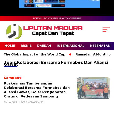
SCROLL TO CONTINUE WITH CONTENT
HOME
BISNIS
DAERAH
INTERNASIONAL
KESEHATAN
 The Global Impact of the World Cup
Ramadan: A Month of Spi
Topik
Kolaborasi Bersama Formabes Dan Aliansi
Gawat
Sampang
Puskesmas Tambelangan
Kolaborasi Bersama Formabes dan
Aliansi Gawat, Gelar Pengobatan
Gratis di Pedesaan Sampang
Rabu, 16 Juli 2025 - 09:43 WIB