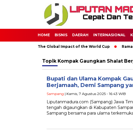
HOME
BISNIS
DAERAH
INTERNASIONAL
K
 Through Soccer: The Global Impact of the World Cup
Ramadan
Topik
Kompak Gaungkan Shalat Be
Bupati dan Ulama Kompak Gau
Berjamaah, Demi Sampang ya
Sampang
| Kamis, 7 Agustus 2025 - 16:43 WIB
Liputanmadura.com (Sampang) Jawa Timur
tengah digaungkan di Kabupaten Sampan
Sampang bersama para ulama terkemuka 