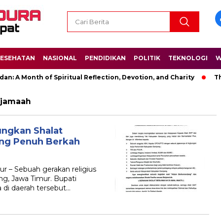
ESEHATAN
NASIONAL
PENDIDIKAN
POLITIK
TEKNOLOGI
W
: A Month of Spiritual Reflection, Devotion, and Charity
The
rjamaah
ngkan Shalat
ng Penuh Berkah
 – Sebuah gerakan religius
g, Jawa Timur. Bupati
di daerah tersebut…