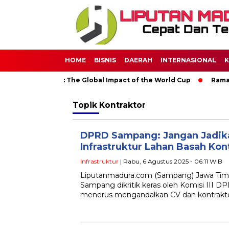
HOME
BISNIS
DAERAH
INTERNASIONAL
K
 Through Soccer: The Global Impact of the World Cup
Ramadan
Topik
Kontraktor
DPRD Sampang: Jangan Jadik
Infrastruktur Lahan Basah Kon
Infrastruktur
| Rabu, 6 Agustus 2025 - 06:11 WIB
Liputanmadura.com (Sampang) Jawa Tim
Sampang dikritik keras oleh Komisi III D
menerus mengandalkan CV dan kontrakto