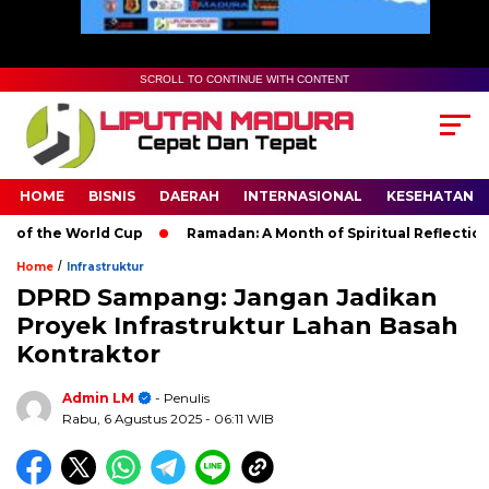
SCROLL TO CONTINUE WITH CONTENT
HOME
BISNIS
DAERAH
INTERNASIONAL
KESEHATAN
f the World Cup
Ramadan: A Month of Spiritual Reflection, De
/
Home
Infrastruktur
DPRD Sampang: Jangan Jadikan
Proyek Infrastruktur Lahan Basah
Kontraktor
Admin LM
- Penulis
Rabu, 6 Agustus 2025
- 06:11 WIB