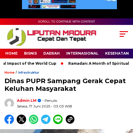
SCROLL TO CONTINUE WITH CONTENT
HOME
BISNIS
DAERAH
INTERNASIONAL
KESEHATAN
Impact of the World Cup
Ramadan: A Month of Spiritual Refle
/
Home
Infrastruktur
Dinas PUPR Sampang Gerak Cepat
Keluhan Masyarakat
Admin LM
- Penulis
Selasa, 17 Juni 2025
- 03:03 WIB