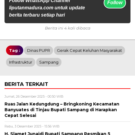
Follow WhatsApp Channel
Follow
liputanmadura.com untuk update
berita terbaru setiap hari
Berita ini 4 kali dibaca
Tag :
Dinas PUPR
Gerak Cepat Keluhan Masyarakat
Infrastruktur
Sampang
BERITA TERKAIT
Jumat, 26 Desember 2025 - 00:50 WIB
Ruas Jalan Kedungdung – Bringkoning Kecamatan
Banyuates di Tinjau Bupati Sampang di Harapkan
Cepat Selesai
Rabu, 3 Desember 2025 - 15:56 WIB
H. Slamet Junaidi Bupati Sampang Resmikan 5