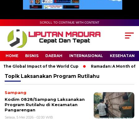
SCROLL TO CONTINUE WITH CONTENT
HOME
BISNIS
DAERAH
INTERNASIONAL
KESEHATAN
The Global Impact of the World Cup
Ramadan: A Month of Spir
Topik
Laksanakan Program Rutilahu
Sampang
Kodim 0828/Sampang Laksanakan
Program Rutilahu di Kecamatan
Pangarengan
Selasa, 5 Mei 2026 - 02:00 WIB