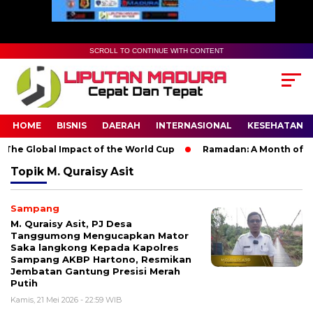
SCROLL TO CONTINUE WITH CONTENT
HOME
BISNIS
DAERAH
INTERNASIONAL
KESEHATAN
The Global Impact of the World Cup
Ramadan: A Month of Spir
Topik
M. Quraisy Asit
Sampang
M. Quraisy Asit, PJ Desa
Tanggumong Mengucapkan Mator
Saka langkong Kepada Kapolres
Sampang AKBP Hartono, Resmikan
Jembatan Gantung Presisi Merah
Putih
Kamis, 21 Mei 2026 - 22:59 WIB