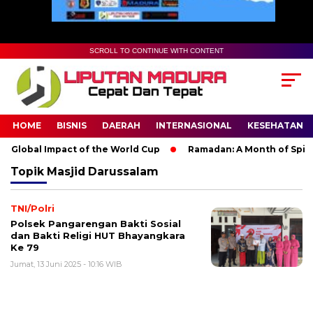
SCROLL TO CONTINUE WITH CONTENT
HOME
BISNIS
DAERAH
INTERNASIONAL
KESEHATAN
 Global Impact of the World Cup
Ramadan: A Month of Spiritu
Topik
Masjid Darussalam
TNI/Polri
Polsek Pangarengan Bakti Sosial
dan Bakti Religi HUT Bhayangkara
Ke 79
Jumat, 13 Juni 2025 - 10:16 WIB