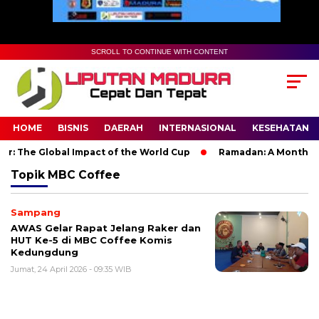
SCROLL TO CONTINUE WITH CONTENT
HOME
BISNIS
DAERAH
INTERNASIONAL
KESEHATAN
: The Global Impact of the World Cup
Ramadan: A Month of Sp
Topik
MBC Coffee
Sampang
AWAS Gelar Rapat Jelang Raker dan
HUT Ke-5 di MBC Coffee Komis
Kedungdung
Jumat, 24 April 2026 - 09:35 WIB