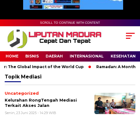
SCROLL TO CONTINUE WITH CONTENT
HOME
BISNIS
DAERAH
INTERNASIONAL
KESEHATAN
: The Global Impact of the World Cup
Ramadan: A Month of Sp
Topik
Mediasi
Uncategorized
Kelurahan RongTengah Mediasi
Terkait Akses Jalan
Senin, 23 Juni 2025 - 14:29 WIB