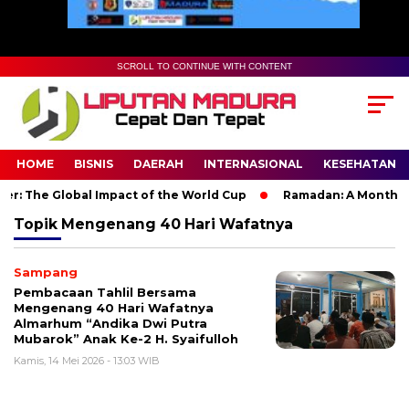
SCROLL TO CONTINUE WITH CONTENT
HOME
BISNIS
DAERAH
INTERNASIONAL
KESEHATAN
r: The Global Impact of the World Cup
Ramadan: A Month of S
Topik
Mengenang 40 Hari Wafatnya
Sampang
Pembacaan Tahlil Bersama
Mengenang 40 Hari Wafatnya
Almarhum “Andika Dwi Putra
Mubarok” Anak Ke-2 H. Syaifulloh
Kamis, 14 Mei 2026 - 13:03 WIB