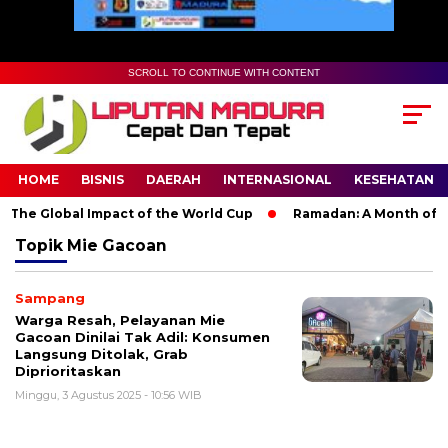
SCROLL TO CONTINUE WITH CONTENT
HOME
BISNIS
DAERAH
INTERNASIONAL
KESEHATAN
The Global Impact of the World Cup
Ramadan: A Month of Spir
Topik
Mie Gacoan
Sampang
Warga Resah, Pelayanan Mie
Gacoan Dinilai Tak Adil: Konsumen
Langsung Ditolak, Grab
Diprioritaskan
Minggu, 3 Agustus 2025 - 10:56 WIB