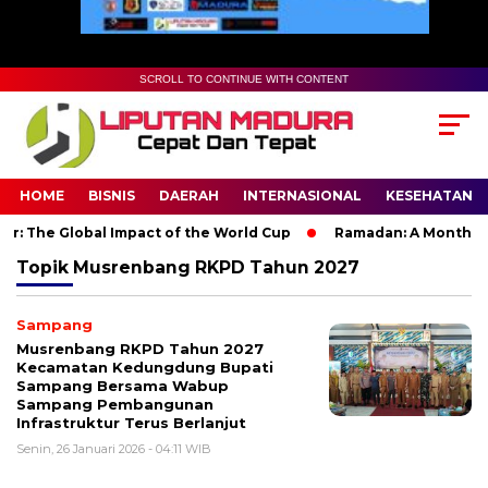
SCROLL TO CONTINUE WITH CONTENT
HOME
BISNIS
DAERAH
INTERNASIONAL
KESEHATAN
: The Global Impact of the World Cup
Ramadan: A Month of Sp
Topik
Musrenbang RKPD Tahun 2027
Sampang
Musrenbang RKPD Tahun 2027
Kecamatan Kedungdung Bupati
Sampang Bersama Wabup
Sampang Pembangunan
Infrastruktur Terus Berlanjut
Senin, 26 Januari 2026 - 04:11 WIB