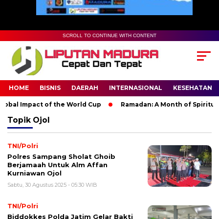
SCROLL TO CONTINUE WITH CONTENT
HOME
BISNIS
DAERAH
INTERNASIONAL
KESEHATAN
obal Impact of the World Cup
Ramadan: A Month of Spiritual R
Topik
Ojol
TNI/Polri
Polres Sampang Sholat Ghoib
Berjamaah Untuk Alm Affan
Kurniawan Ojol
Sabtu, 30 Agustus 2025 - 05:30 WIB
TNI/Polri
Biddokkes Polda Jatim Gelar Bakti