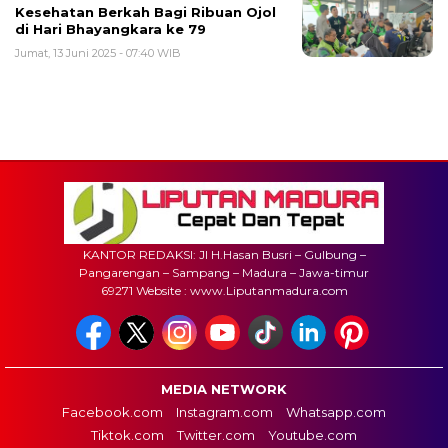
Kesehatan Berkah Bagi Ribuan Ojol
di Hari Bhayangkara ke 79
Jumat, 13 Juni 2025 - 07:40 WIB
KANTOR REDAKSI: Jl H.Hasan Busri – Gulbung –
Pangarengan – Sampang – Madura – Jawa-timur
69271 Website : www.Liputanmadura.com
MEDIA NETWORK
Facebook.com
Instagram.com
Whatsapp.com
Tiktok.com
Twitter.com
Youtube.com