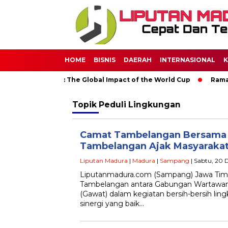
HOME
BISNIS
DAERAH
INTERNASIONAL
K
 Through Soccer: The Global Impact of the World Cup
Ramada
Topik
Peduli Lingkungan
Camat Tambelangan Bersam
Tambelangan Ajak Masyarakat
Liputan Madura
|
Madura
|
Sampang
| Sabtu, 20 
Liputanmadura.com (Sampang) Jawa Timu
Tambelangan antara Gabungan Wartawan
(Gawat) dalam kegiatan bersih-bersih l
sinergi yang baik…