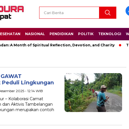
ESEHATAN
NASIONAL
PENDIDIKAN
POLITIK
TEKNOLOGI
W
n: A Month of Spiritual Reflection, Devotion, and Charity
The
a GAWAT
 Peduli Lingkungan
Desember 2025 - 12:14 WIB
r – Kolaborasi Camat
 dan Aktivis Tambelangan
ingkungan merupakan contoh