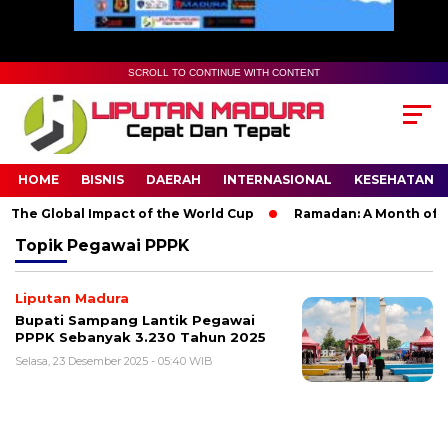
SCROLL TO CONTINUE WITH CONTENT
HOME
BISNIS
DAERAH
INTERNASIONAL
KESEHATAN
 The Global Impact of the World Cup
Ramadan: A Month of Spir
Topik
Pegawai PPPK
Liputan Madura
Bupati Sampang Lantik Pegawai
PPPK Sebanyak 3.230 Tahun 2025
Selasa, 23 Desember 2025 - 05:40 WIB