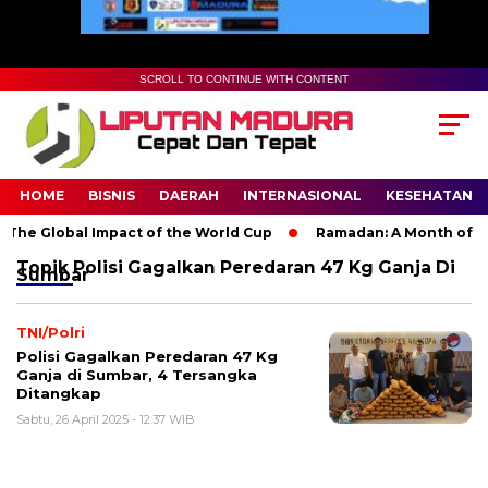
SCROLL TO CONTINUE WITH CONTENT
HOME
BISNIS
DAERAH
INTERNASIONAL
KESEHATAN
The Global Impact of the World Cup
Ramadan: A Month of Spir
Topik
Polisi Gagalkan Peredaran 47 Kg Ganja Di
Sumbar
TNI/Polri
Polisi Gagalkan Peredaran 47 Kg
Ganja di Sumbar, 4 Tersangka
Ditangkap
Sabtu, 26 April 2025 - 12:37 WIB