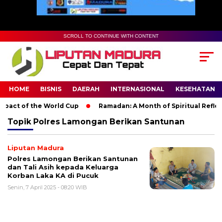
SCROLL TO CONTINUE WITH CONTENT
HOME
BISNIS
DAERAH
INTERNASIONAL
KESEHATAN
pact of the World Cup
Ramadan: A Month of Spiritual Reflecti
Topik
Polres Lamongan Berikan Santunan
Liputan Madura
Polres Lamongan Berikan Santunan
dan Tali Asih kepada Keluarga
Korban Laka KA di Pucuk
Senin, 7 April 2025 - 08:20 WIB