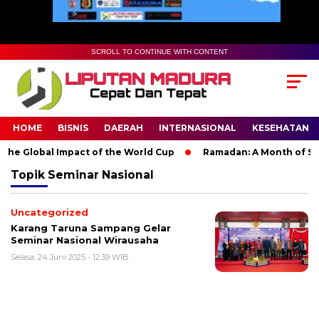
SCROLL TO CONTINUE WITH CONTENT
HOME
BISNIS
DAERAH
INTERNASIONAL
KESEHATAN
he Global Impact of the World Cup
Ramadan: A Month of Spiri
Topik
Seminar Nasional
Uncategorized
Karang Taruna Sampang Gelar
Seminar Nasional Wirausaha
Selasa, 24 Juni 2025 - 12:39 WIB