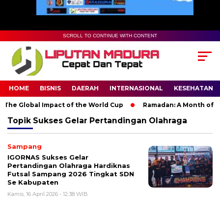
SCROLL TO CONTINUE WITH CONTENT
HOME
BISNIS
DAERAH
INTERNASIONAL
KESEHATAN
The Global Impact of the World Cup
Ramadan: A Month of Spir
Topik
Sukses Gelar Pertandingan Olahraga
Sampang
IGORNAS Sukses Gelar
Pertandingan Olahraga Hardiknas
Futsal Sampang 2026 Tingkat SDN
Se Kabupaten
Kamis, 16 April 2026 - 12:38 WIB