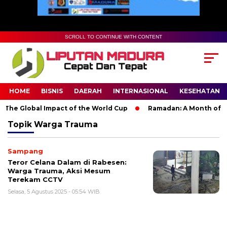
SCROLL TO CONTINUE WITH CONTENT
HOME
BISNIS
DAERAH
INTERNASIONAL
KESEHATAN
 The Global Impact of the World Cup
Ramadan: A Month of Spir
Topik
Warga Trauma
Sampang
Teror Celana Dalam di Rabesen:
Warga Trauma, Aksi Mesum
Terekam CCTV
Selasa, 5 Agustus 2025 - 05:54 WIB