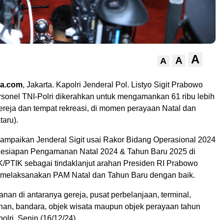
A
A
A
ra.com
, Jakarta. Kapolri Jenderal Pol. Listyo Sigit Prabowo
sonel TNI-Polri dikerahkan untuk mengamankan 61 ribu lebih
gereja dan tempat rekreasi, di momen perayaan Natal dan
aru).
isampaikan Jenderal Sigit usai Rakor Bidang Operasional 2024
Kesiapan Pengamanan Natal 2024 & Tahun Baru 2025 di
K/PTIK sebagai tindaklanjut arahan Presiden RI Prabowo
 melaksanakan PAM Natal dan Tahun Baru dengan baik.
an di antaranya gereja, pusat perbelanjaan, terminal,
uhan, bandara, objek wisata maupun objek perayaan tahun
olri, Senin (16/12/24).