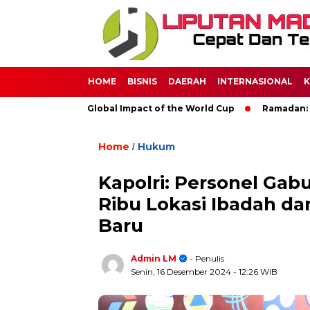
HOME
BISNIS
DAERAH
INTERNASIONAL
K
ccer: The Global Impact of the World Cup
Ramadan: A Month o
Home
Hukum
/
Kapolri: Personel Gab
Ribu Lokasi Ibadah da
Baru
Admin LM
- Penulis
Senin, 16 Desember 2024
- 12:26 WIB