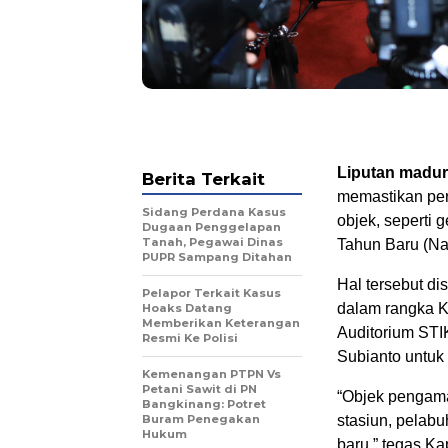
Liputan madu
Berita Terkait
memastikan per
Sidang Perdana Kasus
objek, seperti 
Dugaan Penggelapan
Tanah, Pegawai Dinas
Tahun Baru (Nat
PUPR Sampang Ditahan
Hal tersebut d
Pelapor Terkait Kasus
dalam rangka 
Hoaks Datang
Memberikan Keterangan
Auditorium STI
Resmi Ke Polisi
Subianto untuk
Kemenangan PTPN Vs
Petani Sawit di PN
“Objek pengaman
Bangkinang: Potret
Buram Penegakan
stasiun, pelab
Hukum
baru,” tegas Kap