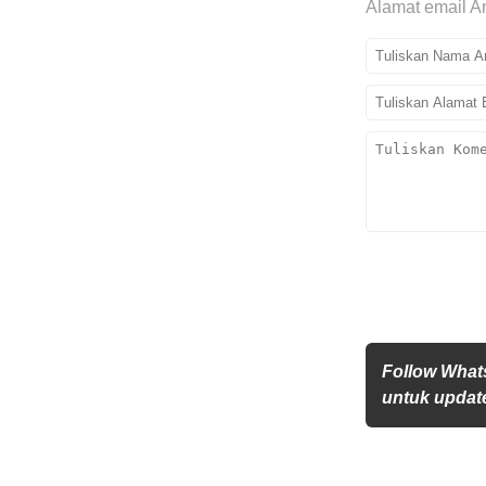
Alamat email An
Follow What
untuk update