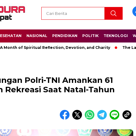
ESEHATAN
NASIONAL
PENDIDIKAN
POLITIK
TEKNOLOGI
W
f Spiritual Reflection, Devotion, and Charity
The Latest New
ungan Polri-TNI Amankan 61
n Rekreasi Saat Natal-Tahun