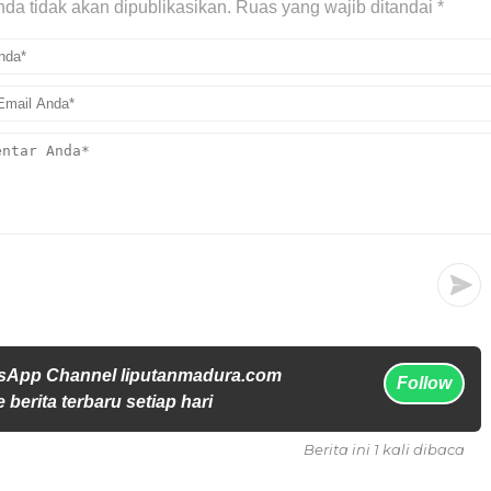
da tidak akan dipublikasikan.
Ruas yang wajib ditandai
*
sApp Channel liputanmadura.com
Follow
 berita terbaru setiap hari
Berita ini 1 kali dibaca