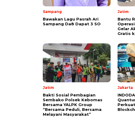
Sampang
Jatim
Bawakan Lagu Pasrah Ari
Bantu 
Sampang Da8 Dapat 3 SO
Operasi
Gelar Ak
Gratis k
Jatim
Jakarta
Bakti Sosial Pembagian
INDODAX
Sembako Polsek Kebomas
Quantu
Bersama YALPK Group
Perkuat
“Bersama Peduli, Bersama
Blockch
Melayani Masyarakat”