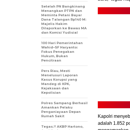
Setelah PN Bangkinang
Menangkan PTPN dan
Meminta Petani Bayar
Dana Talangan Rp140 M:
Majelis Hakim
Dilaporkan ke Bawas MA
dan Komisi Yudisial
100 Hari Pemerintahan
Wahid–SF Haryanto:
Fokus Penegakan
Hukum, Bukan
Pencitraan
Pers Riau, Mesti
Menelusuri Laporan
Kasus Korupsi yang
Mandeg di KPK,
Kejaksaan dan
Kepolisian
Polres Sampang Berhasil
Amankan Pelaku
Penganiayaan Depan
Kapolri menyeb
Rumah Sakit
adalah 1.852 p
Tegas.!! AKBP Hartono,