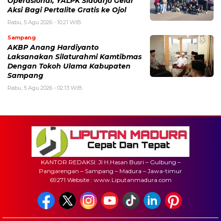
Operasional, YALPK Sidoarjo Gelar
Aksi Bagi Pertalite Gratis ke Ojol
Rabu, 5 Agu 2026 - 10:21 WIB
Sampang
AKBP Anang Hardiyanto
Laksanakan Silaturahmi Kamtibmas
Dengan Tokoh Ulama Kabupaten
Sampang
Rabu, 5 Agu 2026 - 02:13 WIB
KANTOR REDAKSI: Jl H.Hasan Busri – Gulbung –
Pangarengan – Sampang – Madura – Jawa-timur
69271 Website : www.Liputanmadura.com