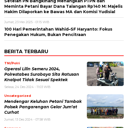
Setelah PN Bangkinang Menangkan PTPN dan
Meminta Petani Bayar Dana Talangan Rp140 M: Majelis
Hakim Dilaporkan ke Bawas MA dan Komisi Yudisial
Jumat, 23 Mei 2025 - 01:15 WIB
100 Hari Pemerintahan Wahid–SF Haryanto: Fokus
Penegakan Hukum, Bukan Pencitraan
BERITA TERBARU
TNI/Polri
Operasi Lilin Semeru 2024,
Polrestabes Surabaya Sita Ratusan
Knalpot Tidak Sesuai Spektek
Selasa, 24 Des 2024 - 11:03 WIB
Uncategorized
Mendengar Keluhan Petani Tambak
Polsek Pangarengan Gelar Jum’at
Curhat
Jumat, 13 Des 2024 - 07:58 WIB