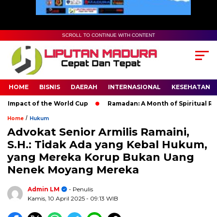
SCROLL TO CONTINUE WITH CONTENT
HOME
BISNIS
DAERAH
INTERNASIONAL
KESEHATAN
pact of the World Cup
Ramadan: A Month of Spiritual Reflect
/
Home
Hukum
Advokat Senior Armilis Ramaini,
S.H.: Tidak Ada yang Kebal Hukum,
yang Mereka Korup Bukan Uang
Nenek Moyang Mereka
Admin LM
- Penulis
Kamis, 10 April 2025
- 09:13 WIB