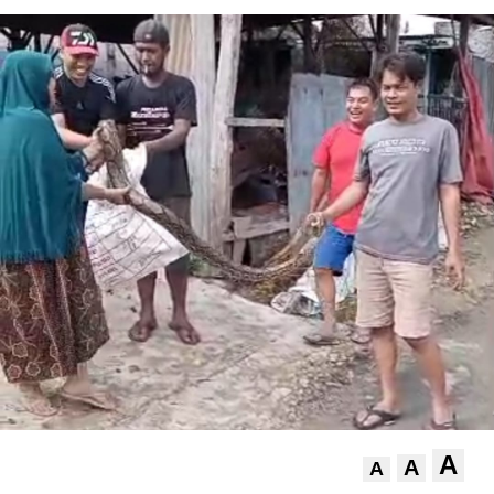
A
A
A