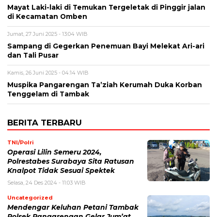
Mayat Laki-laki di Temukan Tergeletak di Pinggir jalan
di Kecamatan Omben
Jumat, 27 Juni 2025 - 13:04 WIB
Sampang di Gegerkan Penemuan Bayi Melekat Ari-ari
dan Tali Pusar
Kamis, 26 Juni 2025 - 04:14 WIB
Muspika Pangarengan Ta’ziah Kerumah Duka Korban
Tenggelam di Tambak
BERITA TERBARU
TNI/Polri
Operasi Lilin Semeru 2024,
Polrestabes Surabaya Sita Ratusan
Knalpot Tidak Sesuai Spektek
Selasa, 24 Des 2024 - 11:03 WIB
Uncategorized
Mendengar Keluhan Petani Tambak
Polsek Pangarengan Gelar Jum’at