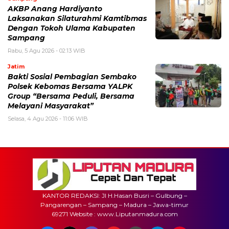
AKBP Anang Hardiyanto
Laksanakan Silaturahmi Kamtibmas
Dengan Tokoh Ulama Kabupaten
Sampang
Rabu, 5 Agu 2026 - 02:13 WIB
Jatim
Bakti Sosial Pembagian Sembako
Polsek Kebomas Bersama YALPK
Group “Bersama Peduli, Bersama
Melayani Masyarakat”
Selasa, 4 Agu 2026 - 11:06 WIB
KANTOR REDAKSI: Jl H.Hasan Busri – Gulbung –
Pangarengan – Sampang – Madura – Jawa-timur
69271 Website : www.Liputanmadura.com