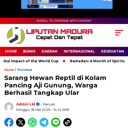
SCROLL TO CONTINUE WITH CONTENT
HOME
BISNIS
DAERAH
INTERNASIONAL
KESEHATAN
l Impact of the World Cup
Ramadan: A Month of Spiritual Refl
/
Home
Peristiwa
Sarang Hewan Reptil di Kolam
Pancing Aji Gunung, Warga
Berhasil Tangkap Ular
Admin LM
- Penulis
Minggu, 18 Mei 2025
- 14:14 WIB