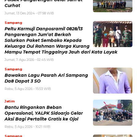
Curhat
Jumat, 13 Des 2024 - 07:58 WIB
Sampang
Peltu Karmuji Danposramil 0828/13
Pangarengan Jum’at Berkah
Salurkan Paket Sembako Kepada
Keluarga Dul Rahman Warga Kurang
Mampu Tempat Tinggalnya Jauh dari Kata Layak
Jumat, 7 Agu 2026 - 02:45 WIB
Sampang
Bawakan Lagu Pasrah Ari Sampang
Da8 Dapat 3 SO
Rabu, 5 Agu 2026 - 15:53 WIB
Jatim
Bantu Ringankan Beban
Operasional, YALPK Sidoarjo Gelar
Aksi Bagi Pertalite Gratis ke Ojol
Rabu, 5 Agu 2026 - 10:21 WIB
Sampang