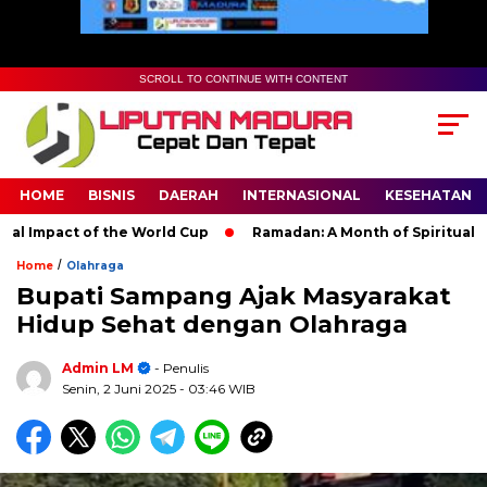
SCROLL TO CONTINUE WITH CONTENT
HOME
BISNIS
DAERAH
INTERNASIONAL
KESEHATAN
 Impact of the World Cup
Ramadan: A Month of Spiritual Refle
/
Home
Olahraga
Bupati Sampang Ajak Masyarakat
Hidup Sehat dengan Olahraga
Admin LM
- Penulis
Senin, 2 Juni 2025
- 03:46 WIB