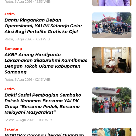
Rabu, 5 Agu 2026 - 15:53 WIB
Jatim
Bantu Ringankan Beban
Operasional, YALPK Sidoarjo Gelar
Aksi Bagi Pertalite Gratis ke Ojol
Rabu, 5 Agu 2026 - 10:21 WIB
Sampang
AKBP Anang Hardiyanto
Laksanakan Silaturahmi Kamtibmas
Dengan Tokoh Ulama Kabupaten
Sampang
Rabu, 5 Agu 2026 - 02:13 WIB
Jatim
Bakti Sosial Pembagian Sembako
Polsek Kebomas Bersama YALPK
Group “Bersama Peduli, Bersama
Melayani Masyarakat”
Selasa, 4 Agu 2026 - 11:06 WIB
Jakarta
INDODAX Dorong Literasi Quantum