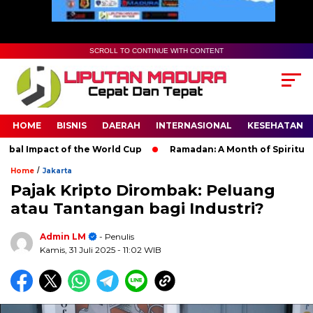
SCROLL TO CONTINUE WITH CONTENT
HOME
BISNIS
DAERAH
INTERNASIONAL
KESEHATAN
l Impact of the World Cup
Ramadan: A Month of Spiritual Refl
/
Home
Jakarta
Pajak Kripto Dirombak: Peluang
atau Tantangan bagi Industri?
Admin LM
- Penulis
Kamis, 31 Juli 2025
- 11:02 WIB