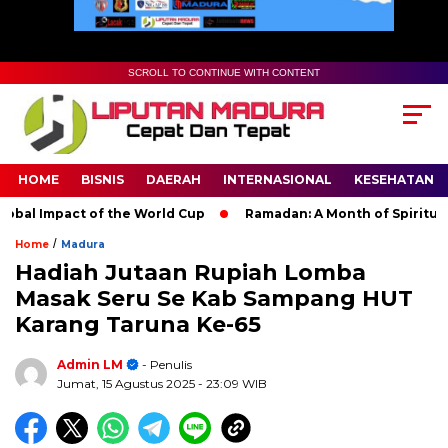
SCROLL TO CONTINUE WITH CONTENT
HOME
BISNIS
DAERAH
INTERNASIONAL
KESEHATAN
l Impact of the World Cup
Ramadan: A Month of Spiritual Ref
/
Home
Madura
Hadiah Jutaan Rupiah Lomba
Masak Seru Se Kab Sampang HUT
Karang Taruna Ke-65
Admin LM
- Penulis
Jumat, 15 Agustus 2025
- 23:09 WIB