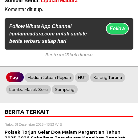
Sumber Berita:
Liputan Madura
Komentar ditutup.
Follow WhatsApp Channel
Follow
liputanmadura.com untuk update
berita terbaru setiap hari
Berita ini 15 kali dibaca
Tag :
Hadiah Jutaan Rupiah
HUT
Karang Taruna
Lomba Masak Seru
Sampang
BERITA TERKAIT
Rabu, 31 Desember 2025 - 13:53 WIB
Polsek Torjun Gelar Doa Malam Pergantian Tahun
2025-2026 Sekaligus Tasyakuran Kenaikan Pangkat