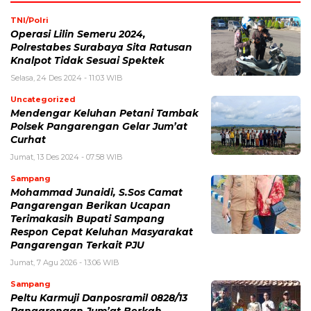
TNI/Polri
Operasi Lilin Semeru 2024,
Polrestabes Surabaya Sita Ratusan
Knalpot Tidak Sesuai Spektek
Selasa, 24 Des 2024 - 11:03 WIB
Uncategorized
Mendengar Keluhan Petani Tambak
Polsek Pangarengan Gelar Jum’at
Curhat
Jumat, 13 Des 2024 - 07:58 WIB
Sampang
Mohammad Junaidi, S.Sos Camat
Pangarengan Berikan Ucapan
Terimakasih Bupati Sampang
Respon Cepat Keluhan Masyarakat
Pangarengan Terkait PJU
Jumat, 7 Agu 2026 - 13:06 WIB
Sampang
Peltu Karmuji Danposramil 0828/13
Pangarengan Jum’at Berkah