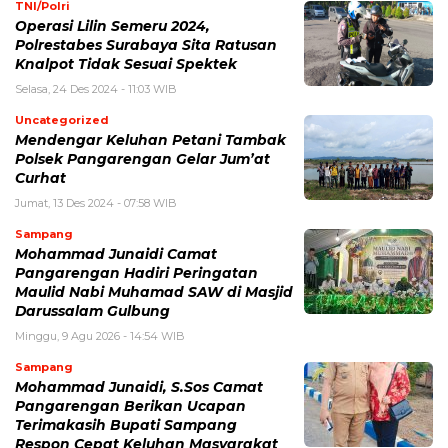
TNI/Polri
Operasi Lilin Semeru 2024,
Polrestabes Surabaya Sita Ratusan
Knalpot Tidak Sesuai Spektek
Selasa, 24 Des 2024 - 11:03 WIB
Uncategorized
Mendengar Keluhan Petani Tambak
Polsek Pangarengan Gelar Jum’at
Curhat
Jumat, 13 Des 2024 - 07:58 WIB
Sampang
Mohammad Junaidi Camat
Pangarengan Hadiri Peringatan
Maulid Nabi Muhamad SAW di Masjid
Darussalam Gulbung
Minggu, 9 Agu 2026 - 14:54 WIB
Sampang
Mohammad Junaidi, S.Sos Camat
Pangarengan Berikan Ucapan
Terimakasih Bupati Sampang
Respon Cepat Keluhan Masyarakat