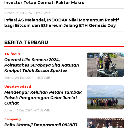
Investor Tetap Cermati Faktor Makro
Jumat, 17 Juli 2026 - 08:42 WIB
Inflasi AS Melandai, INDODAX Nilai Momentum Positif
bagi Bitcoin dan Ethereum Jelang ETH Genesis Day
BERITA TERBARU
TNI/Polri
Operasi Lilin Semeru 2024,
Polrestabes Surabaya Sita Ratusan
Knalpot Tidak Sesuai Spektek
Selasa, 24 Des 2024 - 11:03 WIB
Uncategorized
Mendengar Keluhan Petani Tambak
Polsek Pangarengan Gelar Jum’at
Curhat
Jumat, 13 Des 2024 - 07:58 WIB
Sampang
Peltu Karmuji Danposramil 0828/13