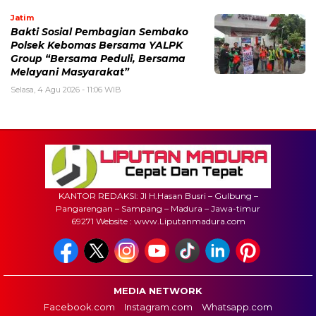
Jatim
Bakti Sosial Pembagian Sembako
Polsek Kebomas Bersama YALPK
Group “Bersama Peduli, Bersama
Melayani Masyarakat”
Selasa, 4 Agu 2026 - 11:06 WIB
KANTOR REDAKSI: Jl H.Hasan Busri – Gulbung –
Pangarengan – Sampang – Madura – Jawa-timur
69271 Website : www.Liputanmadura.com
MEDIA NETWORK
Facebook.com
Instagram.com
Whatsapp.com