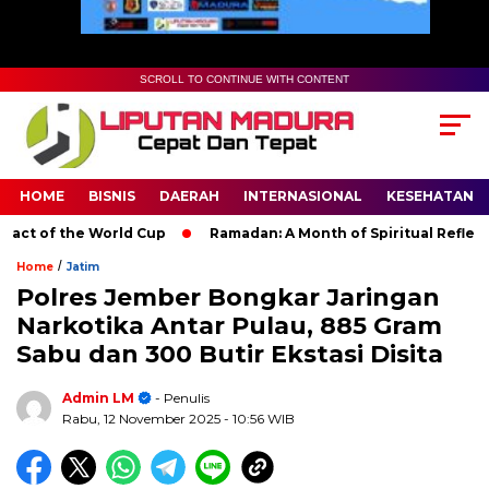
SCROLL TO CONTINUE WITH CONTENT
HOME
BISNIS
DAERAH
INTERNASIONAL
KESEHATAN
t of the World Cup
Ramadan: A Month of Spiritual Reflection,
/
Home
Jatim
Polres Jember Bongkar Jaringan
Narkotika Antar Pulau, 885 Gram
Sabu dan 300 Butir Ekstasi Disita
Admin LM
- Penulis
Rabu, 12 November 2025
- 10:56 WIB