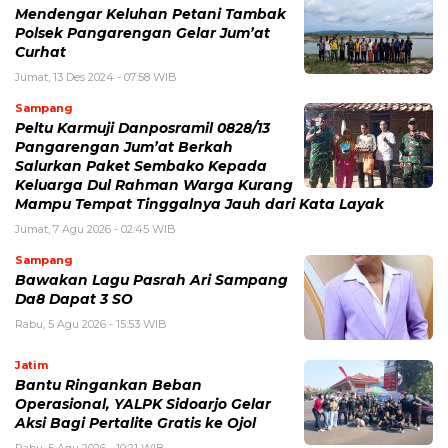
Mendengar Keluhan Petani Tambak
Polsek Pangarengan Gelar Jum’at
Curhat
Jumat, 13 Des 2024 - 07:58 WIB
Sampang
Peltu Karmuji Danposramil 0828/13
Pangarengan Jum’at Berkah
Salurkan Paket Sembako Kepada
Keluarga Dul Rahman Warga Kurang
Mampu Tempat Tinggalnya Jauh dari Kata Layak
Jumat, 7 Agu 2026 - 02:45 WIB
Sampang
Bawakan Lagu Pasrah Ari Sampang
Da8 Dapat 3 SO
Rabu, 5 Agu 2026 - 15:53 WIB
Jatim
Bantu Ringankan Beban
Operasional, YALPK Sidoarjo Gelar
Aksi Bagi Pertalite Gratis ke Ojol
Rabu, 5 Agu 2026 - 10:21 WIB