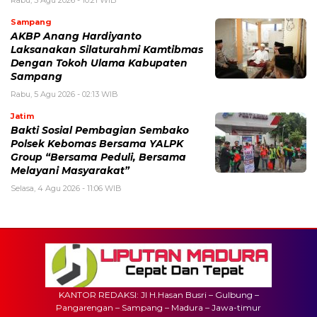
Sampang
AKBP Anang Hardiyanto
Laksanakan Silaturahmi Kamtibmas
Dengan Tokoh Ulama Kabupaten
Sampang
Rabu, 5 Agu 2026 - 02:13 WIB
Jatim
Bakti Sosial Pembagian Sembako
Polsek Kebomas Bersama YALPK
Group “Bersama Peduli, Bersama
Melayani Masyarakat”
Selasa, 4 Agu 2026 - 11:06 WIB
KANTOR REDAKSI: Jl H.Hasan Busri – Gulbung –
Pangarengan – Sampang – Madura – Jawa-timur