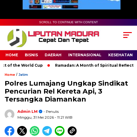
SCROLL TO CONTINUE WITH CONTENT
HOME
BISNIS
DAERAH
INTERNASIONAL
KESEHATAN
of the World Cup
Ramadan: A Month of Spiritual Reflection, D
/
Home
Jatim
Polres Lumajang Ungkap Sindikat
Pencurian Rel Kereta Api, 3
Tersangka Diamankan
Admin LM
- Penulis
Minggu, 31 Mei 2026
- 11:21 WIB