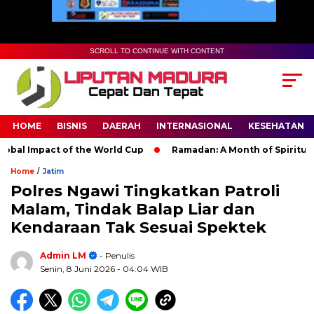
SCROLL TO CONTINUE WITH CONTENT
HOME
BISNIS
DAERAH
INTERNASIONAL
KESEHATAN
l Impact of the World Cup
Ramadan: A Month of Spiritual Ref
/
Home
Jatim
Polres Ngawi Tingkatkan Patroli
Malam, Tindak Balap Liar dan
Kendaraan Tak Sesuai Spektek
Admin LM
- Penulis
Senin, 8 Juni 2026
- 04:04 WIB