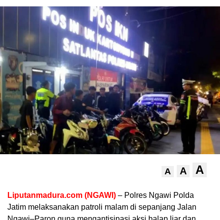
A
A
A
Liputanmadura.com (NGAWI)
– Polres Ngawi Polda
Jatim melaksanakan patroli malam di sepanjang Jalan
Ngawi–Paron guna mengantisipasi aksi balap liar dan