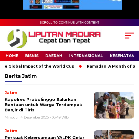
SCROLL TO CONTINUE WITH CONTENT
HOME
BISNIS
DAERAH
INTERNASIONAL
KESEHATAN
e Global Impact of the World Cup
Ramadan: A Month of Spirit
Berita
Jatim
Jatim
Kapolres Probolinggo Salurkan
Bantuan untuk Warga Terdampak
Banjir di Tiris
Minggu, 14 Desember 2025 - 03:49 WIB
Jatim
Perkuat Kebersamaan YALPK Gelar