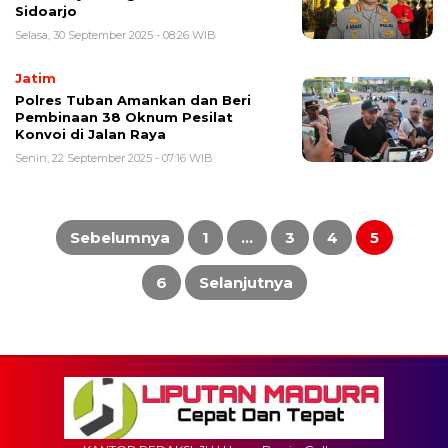
Sidoarjo
Selasa, 30 September 2025 - 08:26 WIB
Jatim
Polres Tuban Amankan dan Beri
Pembinaan 38 Oknum Pesilat
Konvoi di Jalan Raya
Senin, 22 September 2025 - 07:16 WIB
Paginasi
pos
Sebelumnya
1
…
3
4
5
6
Selanjutnya