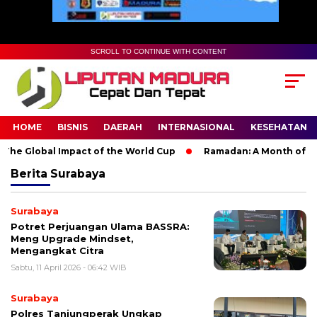
SCROLL TO CONTINUE WITH CONTENT
HOME
BISNIS
DAERAH
INTERNASIONAL
KESEHATAN
he Global Impact of the World Cup
Ramadan: A Month of Spiri
Berita
Surabaya
Surabaya
Potret Perjuangan Ulama BASSRA:
Meng Upgrade Mindset,
Mengangkat Citra
Sabtu, 11 April 2026 - 06:42 WIB
Surabaya
Polres Tanjungperak Ungkap