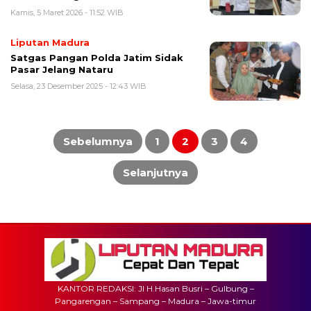
Kamis, 5 Maret 2026 - 11:52 WIB
Liputan Madura
Satgas Pangan Polda Jatim Sidak
Pasar Jelang Nataru
Selasa, 23 Desember 2025 - 12:43 WIB
Paginasi
pos
Sebelumnya
1
2
3
4
Selanjutnya
KANTOR REDAKSI: Jl H.Hasan Busri – Gulbung –
Pangarengan – Sampang – Madura – Jawa-timur