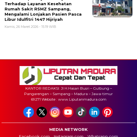
Terhadap Layanan Kesehatan
Rumah Sakit RSMZ Sampang,
Mengalami Lonjakan Pasien Pasca
Libur Idulfitri 1447 Hijriyah
Kamis, 26 Maret 2026 - 15:19 WIB
KANTOR REDAKSI: Jl H.Hasan Busri – Gulbung –
Pangarengan – Sampang – Madura – Jawa-timur
69271 Website : www.Liputanmadura.com
MEDIA NETWORK
Facebook.com
Instagram.com
Whatsapp.com