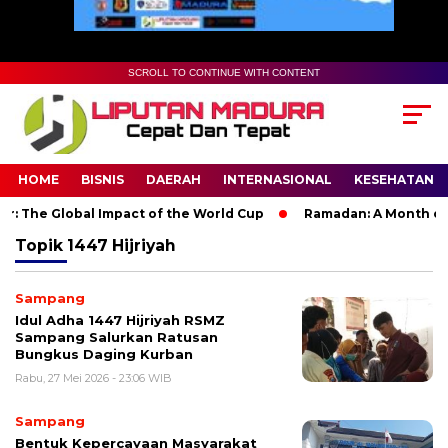
SCROLL TO CONTINUE WITH CONTENT
HOME
BISNIS
DAERAH
INTERNASIONAL
KESEHATAN
: The Global Impact of the World Cup
Ramadan: A Month of Sp
Topik
1447 Hijriyah
Sampang
Idul Adha 1447 Hijriyah RSMZ
Sampang Salurkan Ratusan
Bungkus Daging Kurban
Rabu, 27 Mei 2026 - 23:06 WIB
Sampang
Bentuk Kepercayaan Masyarakat